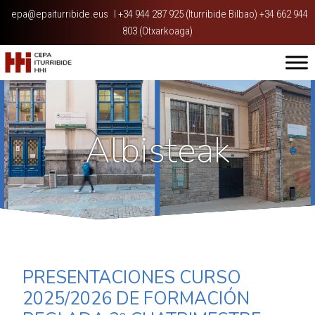
epa@epaiturribide.eus
I
+34 944 287 925 (Iturribide Bilbao) +34 662 944
803 (Otxarkoaga)
Albisteak
PRESENTACIONES CURSO
2025/2026 DE FORMACIÓN