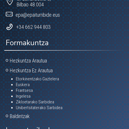
Bilbao 48.004
epa@epaiturribide.eus
+34 662 944 803
Formakuntza
Hezkuntza Arautua
Hezkuntza Ez Arautua
Etorkinentzako Gaztelera
Euskera
Frantsesa
Ingelesa
Zikloetarako Sarbidea
Unibertsitaterako Sarbidea
Baldintzak