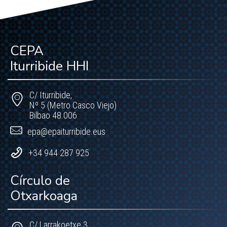
CEPA
Iturribide HHI
C/ Iturribide,
Nº 5 (Metro Casco Viejo)
Bilbao 48.006
epa@epaiturribide.eus
+34 944 287 925
Círculo de
Otxarkoaga
C/ Larrakoetxe 3,