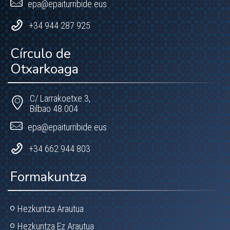
epa@epaiturribide.eus
+34 944 287 925
Círculo de
Otxarkoaga
C/ Larrakoetxe 3,
Bilbao 48.004
epa@epaiturribide.eus
+34 662 944 803
Formakuntza
Hezkuntza Arautua
Hezkuntza Ez Arautua