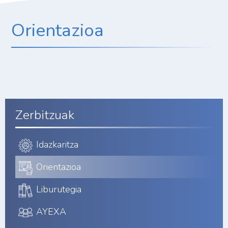
Orientazioa
Zerbitzuak
Idazkaritza
Orientazioa
Liburutegia
AYEXA