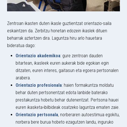
Zentroan ikasten duten ikasle guztientzat orientazio-saila
eskaintzen da. Zerbitzu honetan edozein ikaslek dituen
beharrak aztertzen dira. Laguntza hiru arlo hauetara
bideratua dago:
Orientazio akademikoa
: gure zentroan dauden
bitartean, ikasleek euren aukerak bide egokian egin
ditzaten, euren interes, gaitasun eta egoera pertsonalen
arabera.
Orientazio profesionala
: haien formakuntza moldatu
behar duten pertsonentzat edota lanbide baterako
prestakuntza hobetu behar dutenentzat. Pertsona hauei
euren ikasketa-ibilbideak osatzeko laguntza ematen zaie.
Orientazio pertsonala
, norberaren autoestimua egokitu,
norbera bere burua hobeto ezagutzen landu, inguruko