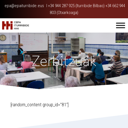
epa@epaiturribide.eus
I
+34 944 287 925 (Iturribide Bilbao) +34 662 944
803 (Otxarkoaga)
Zerbitzuak
[random_content group_id=”81″]