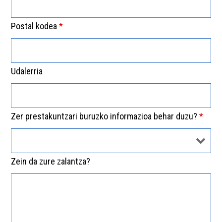
Postal kodea
*
Udalerria
Zer prestakuntzari buruzko informazioa behar duzu?
*
Zein da zure zalantza?