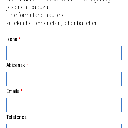
jaso nahi baduzu,
bete formulario hau, eta
zurekin harremanetan, lehenbailehen.
Izena
*
Abizenak
*
Emaila
*
Telefonoa