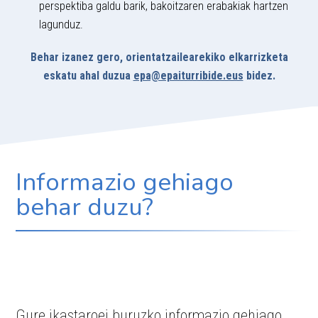
perspektiba galdu barik, bakoitzaren erabakiak hartzen
lagunduz.
Behar izanez gero, orientatzailearekiko elkarrizketa
eskatu ahal duzua
epa@epaiturribide.eus
bidez.
Informazio gehiago
behar duzu?
Gure ikastaroei buruzko informazio gehiago