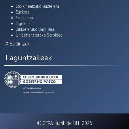
Etorkinentzako Gaztelera
Euskera
Frantsesa
Ingelesa
Zikloetarako Sarbidea
Unibertsitaterako Sarbidea
Baldintzak
Laguntzaileak
© CEPA Iturribide HHI 2026