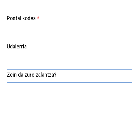
Postal kodea
*
Udalerria
Zein da zure zalantza?