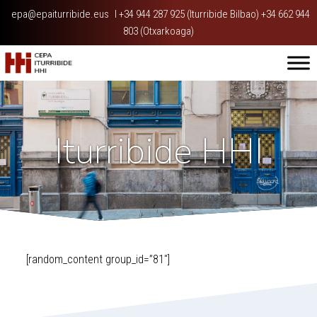
epa@epaiturribide.eus
I
+34 944 287 925 (Iturribide Bilbao) +34 662 944
803 (Otxarkoaga)
Iturribide HHI
[random_content group_id=”81″]