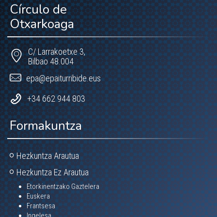
Círculo de
Otxarkoaga
C/ Larrakoetxe 3,
Bilbao 48.004
epa@epaiturribide.eus
+34 662 944 803
Formakuntza
Hezkuntza Arautua
Hezkuntza Ez Arautua
Etorkinentzako Gaztelera
Euskera
Frantsesa
Ingelesa