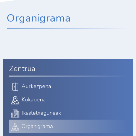
Organigrama
Zentrua
Aurkezpena
Kokapena
Ikastetxeguneak
Organigrama