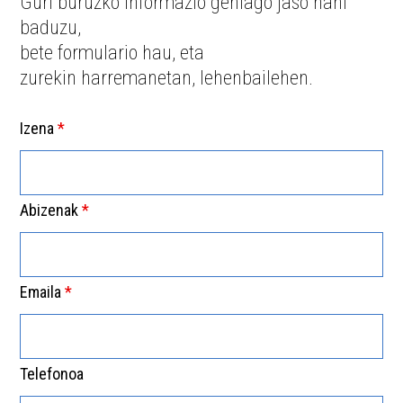
Guri buruzko informazio gehiago jaso nahi
baduzu,
bete formulario hau, eta
zurekin harremanetan, lehenbailehen.
Izena
*
Abizenak
*
Emaila
*
Telefonoa