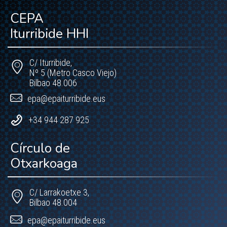
CEPA
Iturribide HHI
C/ Iturribide,
Nº 5 (Metro Casco Viejo)
Bilbao 48.006
epa@epaiturribide.eus
+34 944 287 925
Círculo de
Otxarkoaga
C/ Larrakoetxe 3,
Bilbao 48.004
epa@epaiturribide.eus