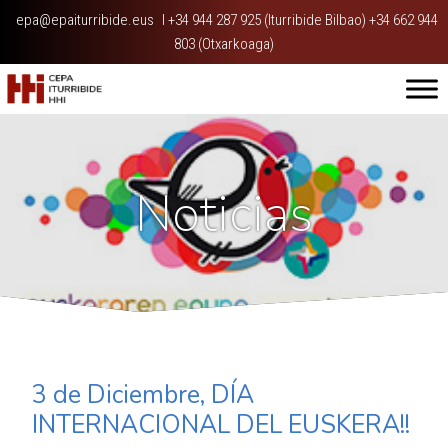
epa@epaiturribide.eus
I
+34 944 287 925 (Iturribide Bilbao) +34 662 944
803 (Otxarkoaga)
Noticias
3 de Diciembre, DÍA
INTERNACIONAL DEL EUSKERA!!